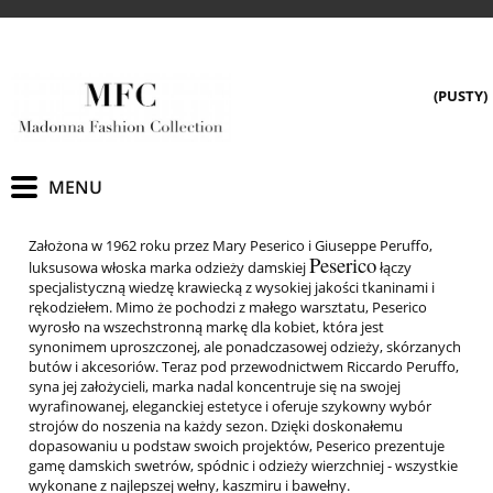
(PUSTY)
Założona w 1962 roku przez Mary Peserico i Giuseppe Peruffo,
Peserico
luksusowa włoska marka odzieży damskiej
łączy
specjalistyczną wiedzę krawiecką z wysokiej jakości tkaninami i
rękodziełem. Mimo że pochodzi z małego warsztatu, Peserico
wyrosło na wszechstronną markę dla kobiet, która jest
synonimem uproszczonej, ale ponadczasowej odzieży, skórzanych
butów i akcesoriów. Teraz pod przewodnictwem Riccardo Peruffo,
syna jej założycieli, marka nadal koncentruje się na swojej
wyrafinowanej, eleganckiej estetyce i oferuje szykowny wybór
strojów do noszenia na każdy sezon. Dzięki doskonałemu
dopasowaniu u podstaw swoich projektów, Peserico prezentuje
gamę damskich swetrów, spódnic i odzieży wierzchniej - wszystkie
wykonane z najlepszej wełny, kaszmiru i bawełny.