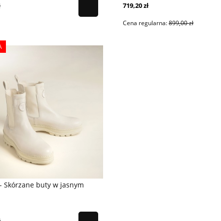
719,20 zł
ł
Cena regularna:
899,00 zł
A
- Skórzane buty w jasnym
ł