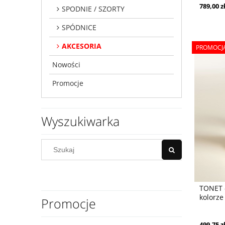
789,00 z
SPODNIE / SZORTY
SPÓDNICE
AKCESORIA
PROMOCJ
Nowości
Promocje
Wyszukiwarka
TONET 
kolorze
Promocje
499,75 z