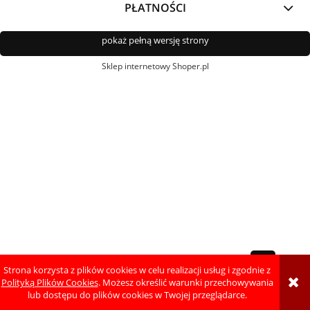
PŁATNOŚCI
pokaż pełną wersję strony
Sklep internetowy Shoper.pl
Strona korzysta z plików cookies w celu realizacji usług i zgodnie z
Polityką Plików Cookies
. Możesz określić warunki przechowywania
lub dostępu do plików cookies w Twojej przeglądarce.