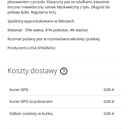
plisowaniem z przodu. Klasyczny pas ze szlufkami, kieszenie
boczne i niewidoczny zamek błyskawiczny z tyłu. Długość do
połowy łydki. Regularny krój.
Spódnicę wyprodukowano w Włoszech
Materiał :
55% wełna, 41% poliester, 4% elastan
Rozmiar podany jest w rozmiarówce włoskiej i polskiej.
Producent:LUISA SPAGNOLI
Koszty dostawy
Cena nie zawiera ewentualnych kosztów płatności
Kurier DPD
0,00 zł
Kurier DPD za pobraniem
0,00 zł
Odbiór osobisty w butiku
0,00 zł