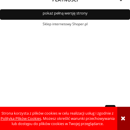
pokaż pełną wersję strony
Sklep internetowy Shoper.pl
Strona korzysta z plików cookies w celu realizacji usług i zgodnie z
Polityką Plików Cookies
. Możesz określić warunki przechowywania
lub dostępu do plików cookies w Twojej przeglądarce.